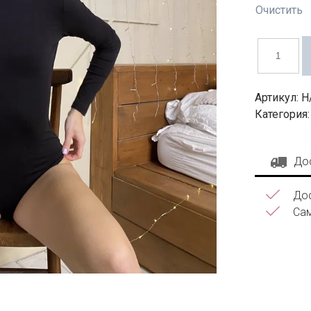
Очистить
Количество
товара
Боди
женское
Артикул:
Н
Категория
До
Дос
Сам