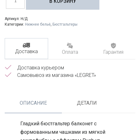
В КОРЗИНУ
Бюстгальтер
балконет,
бандо
Luce
Артикул:
Н/Д
Del
Категории:
Нижнее бельё
,
Бюстгальтеры
Sole
Доставка
Оплата
Гарантия
Доставка курьером
Самовывоз из магазина «LEGRET»
ОПИСАНИЕ
ДЕТАЛИ
Гладкий бюстгальтер балконет с
формованными чашками из мягкой