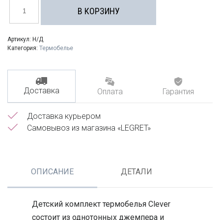
Количество
товара
В КОРЗИНУ
Комплект
бельевой
для
мальчика
Артикул:
Н/Д
CLEVER
Категория:
Термобелье
Доставка
Оплата
Гарантия
Доставка курьером
Самовывоз из магазина «LEGRET»
ОПИСАНИЕ
ДЕТАЛИ
Детский комплект термобелья Clever
состоит из однотонных джемпера и