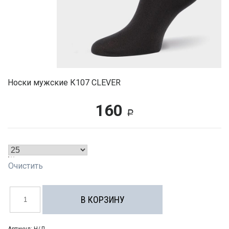
Носки мужские К107 CLEVER
160
Р
Очистить
Количество
товара
В КОРЗИНУ
Носки
мужские
К107
CLEVER
Артикул:
Н/Д