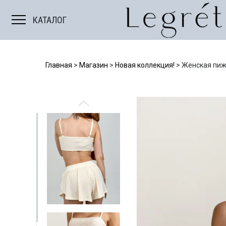
Мужские костюмы
КАТАЛОГ
Главная
>
Магазин
>
Новая коллекция!
>
Женская пиж
Е
БОДИ/ТОПЫ