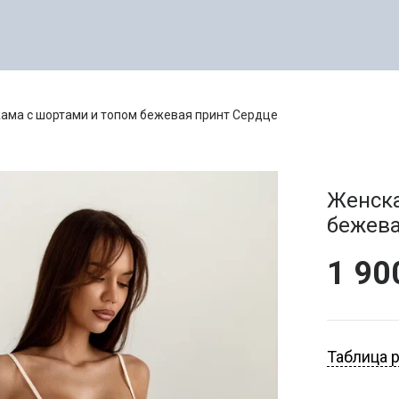
ама с шортами и топом бежевая принт Сердце
Женска
бежева
1 9
ОДЕЖ
Таблица 
МУЖСКАЯ ОДЕЖДА
ФИТ