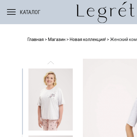
Мужские костюмы
КАТАЛОГ
Главная
>
Магазин
>
Новая коллекция!
>
Женский комп
Е
БОДИ/ТОПЫ