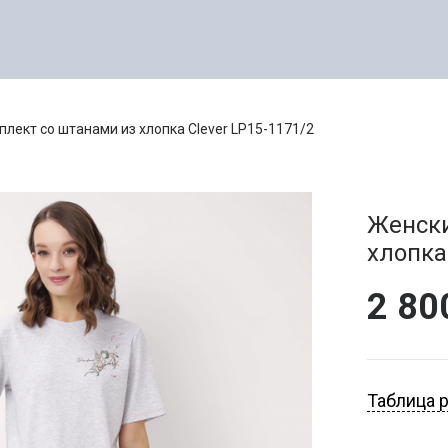
лект со штанами из хлопка Clever LP15-1171/2
Женски
хлопка
2 8
ОДЕЖ
Таблица 
МУЖСКАЯ ОДЕЖДА
ФИТ