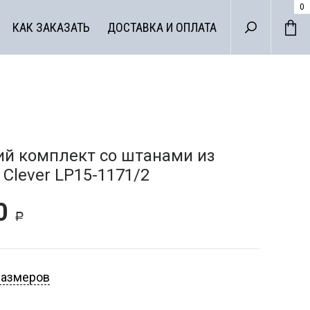
0
КАК ЗАКАЗАТЬ
ДОСТАВКА И ОПЛАТА
й комплект со штанами из
 Clever LP15-1171/2
00
Р
ДА ДЛЯ
размеров
НЕСА
ХАЛАТЫ И СОРО