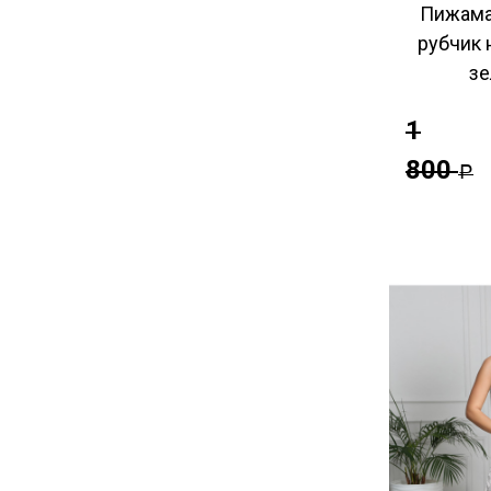
Пижама
рубчик 
зе
1
800
Р