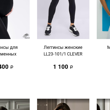
инсы для
Леггинсы женские
М
еменных
LL23-101/1 CLEVER
400
1 100
Р
Р