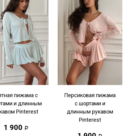
тная пижама с
Персиковая пижама
тами и длинным
с шортами и
кавом Pinterest
длинным рукавом
Pinterest
1 900
Р
1 900