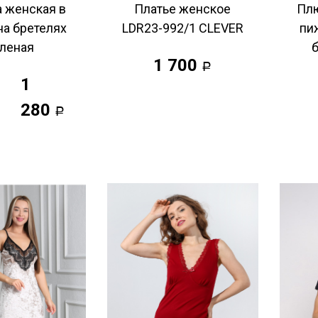
 женская в
Платье женское
Пл
на бретелях
LDR23-992/1 CLEVER
пи
леная
1 700
Р
1
280
Р