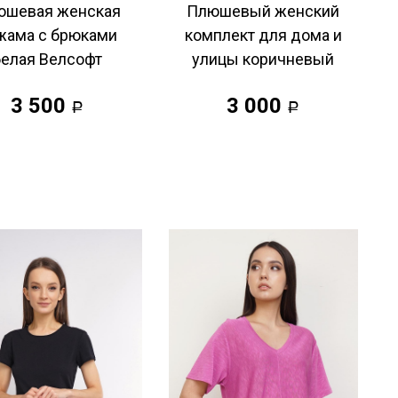
юшевая женская
Плюшевый женский
жама с брюками
комплект для дома и
белая Велсофт
улицы коричневый
3 500
3 000
Р
Р