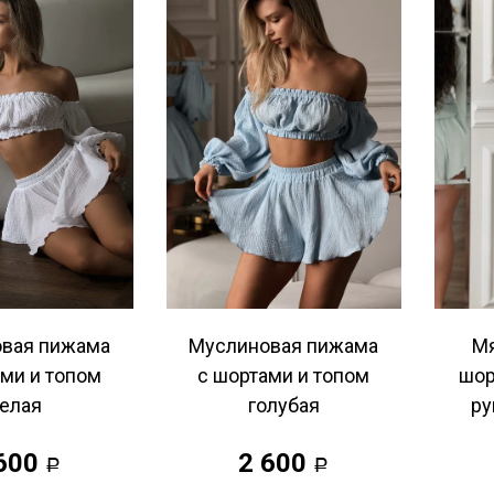
вая пижама
Муслиновая пижама
Мя
ми и топом
с шортами и топом
шор
елая
голубая
ру
600
2 600
Р
Р