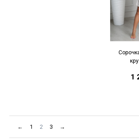
Сорочка
кр
1 
←
1
2
3
→