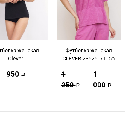
тболка женская
Футболка женская
Clever
CLEVER 236260/105о
950
1
1
Р
250
000
Р
Р