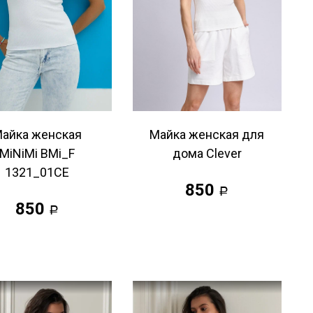
айка женская
Майка женская для
MiNiMi BMi_F
дома Clever
1321_01CE
850
Р
850
Р