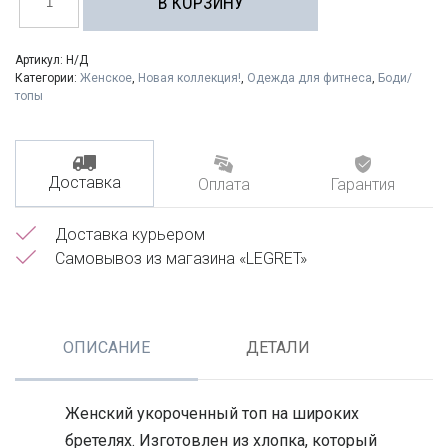
В КОРЗИНУ
Кроп
топ
на
широких
Артикул:
Н/Д
бретелях
Категории:
Женское
,
Новая коллекция!
,
Одежда для фитнеса
,
Боди/
в
топы
лавандовом
цвете
Доставка
Оплата
Гарантия
Доставка курьером
Самовывоз из магазина «LEGRET»
ОПИСАНИЕ
ДЕТАЛИ
Женский укороченный топ на широких
бретелях. Изготовлен из хлопка, который