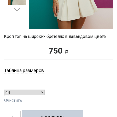
Кроп топ на широких бретелях в лавандовом цвете
750
Р
Таблица размеров
Очистить
Количество
товара